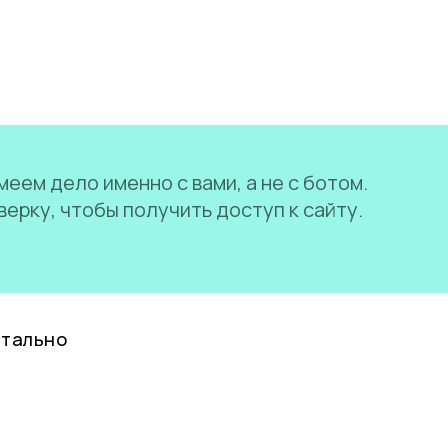
еем дело именно с вами, а не с ботом.
ерку, чтобы получить доступ к сайту.
нтально