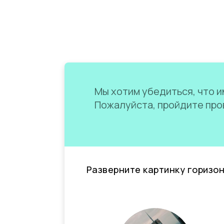
Мы хотим убедиться, что им
Пожалуйста, пройдите пров
Разверните картинку горизо