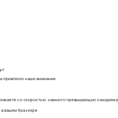
а?
а привлекло наше внимание.
 кликаете со скоростью, намного превышающую ожидаему
t в вашем браузере