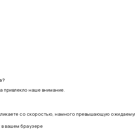
а?
а привлекло наше внимание.
 кликаете со скоростью, намного превышающую ожидаему
t в вашем браузере