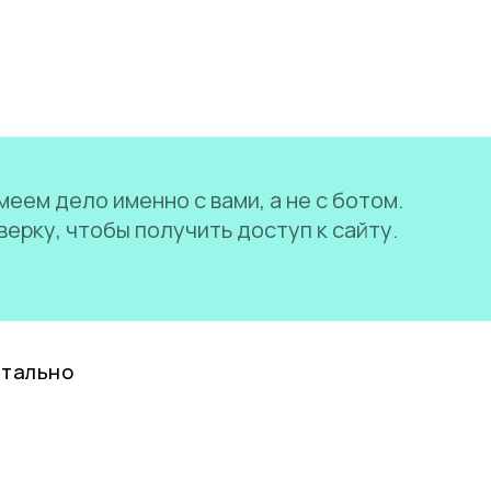
еем дело именно с вами, а не с ботом.
ерку, чтобы получить доступ к сайту.
нтально