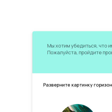
Мы хотим убедиться, что им
Пожалуйста, пройдите пров
Разверните картинку горизо