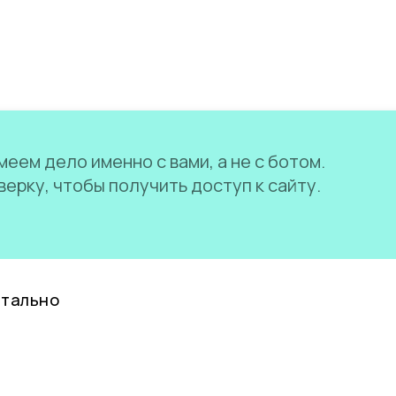
еем дело именно с вами, а не с ботом.
ерку, чтобы получить доступ к сайту.
нтально