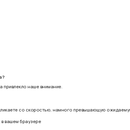
а?
а привлекло наше внимание.
 кликаете со скоростью, намного превышающую ожидаему
t в вашем браузере