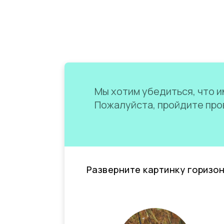
Мы хотим убедиться, что им
Пожалуйста, пройдите пров
Разверните картинку горизо