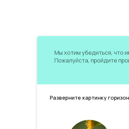
Мы хотим убедиться, что им
Пожалуйста, пройдите пров
Разверните картинку горизо