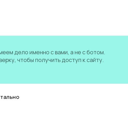
еем дело именно с вами, а не с ботом.
ерку, чтобы получить доступ к сайту.
нтально