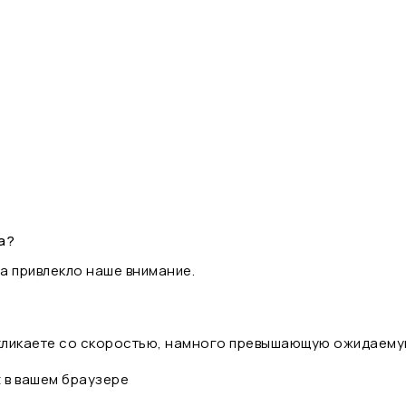
а?
а привлекло наше внимание.
 кликаете со скоростью, намного превышающую ожидаему
t в вашем браузере