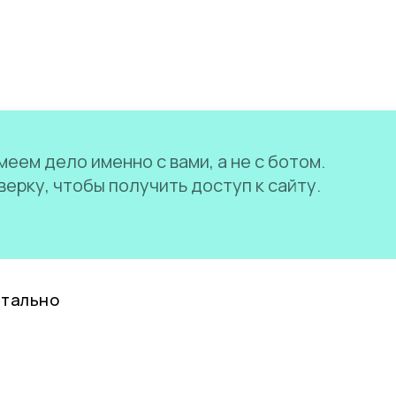
еем дело именно с вами, а не с ботом.
ерку, чтобы получить доступ к сайту.
нтально