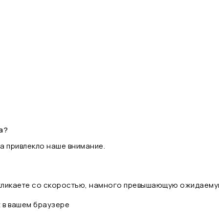
а?
а привлекло наше внимание.
 кликаете со скоростью, намного превышающую ожидаему
t в вашем браузере