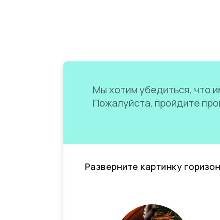
Мы хотим убедиться, что им
Пожалуйста, пройдите пров
Разверните картинку горизо