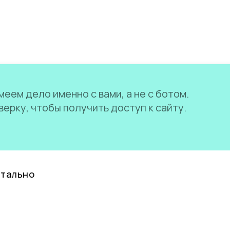
еем дело именно с вами, а не с ботом.
ерку, чтобы получить доступ к сайту.
нтально