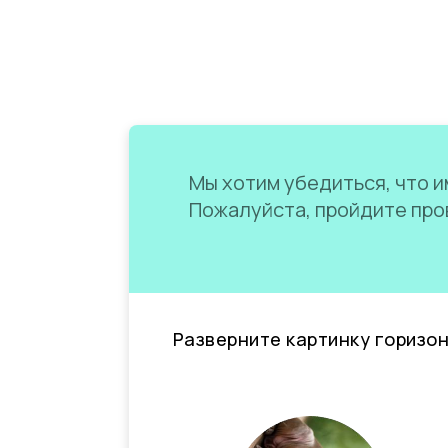
Мы хотим убедиться, что им
Пожалуйста, пройдите пров
Разверните картинку горизо