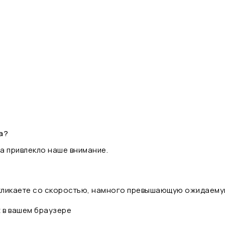
а?
а привлекло наше внимание.
 кликаете со скоростью, намного превышающую ожидаему
t в вашем браузере