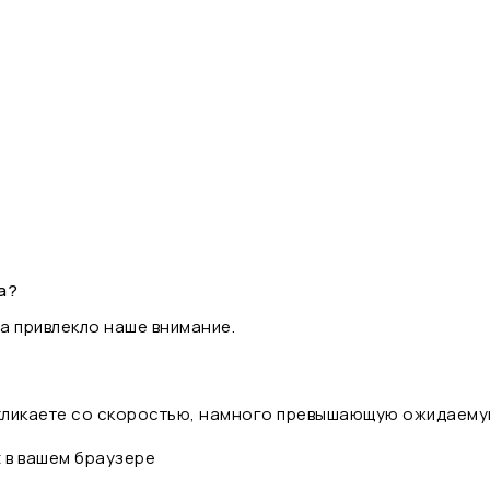
а?
а привлекло наше внимание.
 кликаете со скоростью, намного превышающую ожидаему
t в вашем браузере