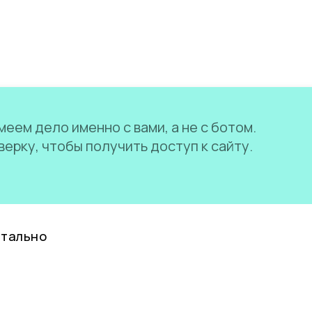
еем дело именно с вами, а не с ботом.
ерку, чтобы получить доступ к сайту.
нтально