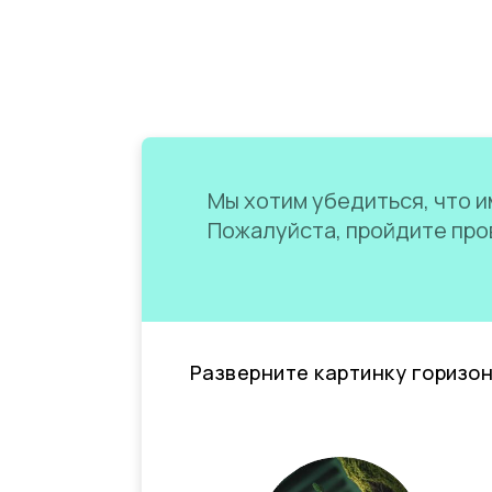
Мы хотим убедиться, что им
Пожалуйста, пройдите пров
Разверните картинку горизо