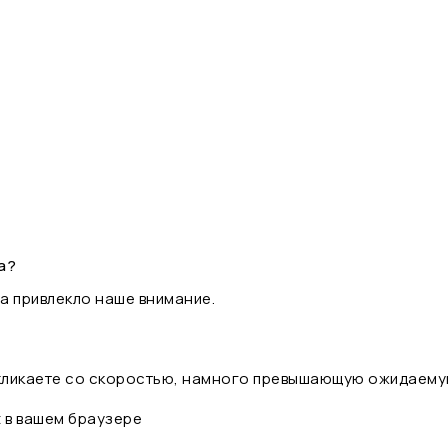
а?
а привлекло наше внимание.
 кликаете со скоростью, намного превышающую ожидаему
t в вашем браузере