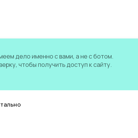
еем дело именно с вами, а не с ботом.
ерку, чтобы получить доступ к сайту.
нтально