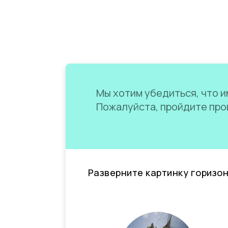
Мы хотим убедиться, что им
Пожалуйста, пройдите пров
Разверните картинку горизо