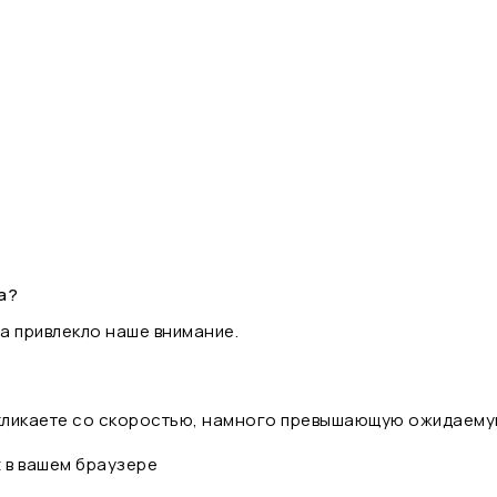
а?
а привлекло наше внимание.
 кликаете со скоростью, намного превышающую ожидаему
t в вашем браузере