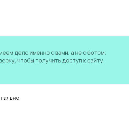
еем дело именно с вами, а не с ботом.
ерку, чтобы получить доступ к сайту.
нтально