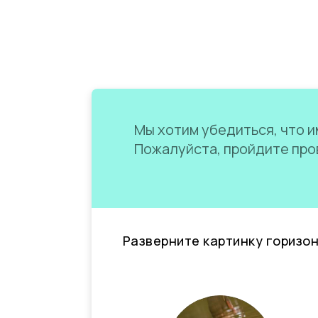
Мы хотим убедиться, что им
Пожалуйста, пройдите пров
Разверните картинку горизо