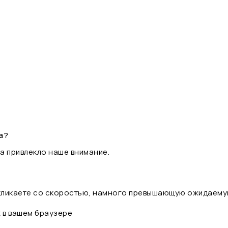
а?
а привлекло наше внимание.
 кликаете со скоростью, намного превышающую ожидаему
t в вашем браузере