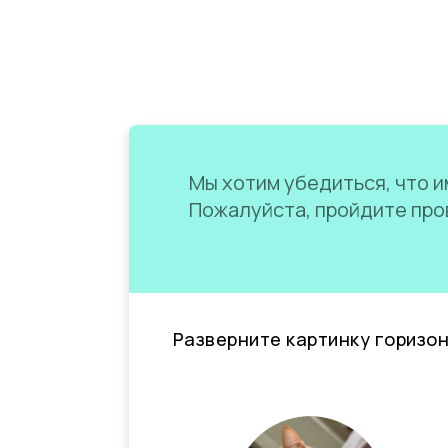
Мы хотим убедиться, что им
Пожалуйста, пройдите пров
Разверните картинку горизо