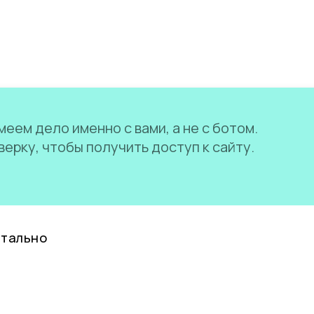
еем дело именно с вами, а не с ботом.
ерку, чтобы получить доступ к сайту.
нтально