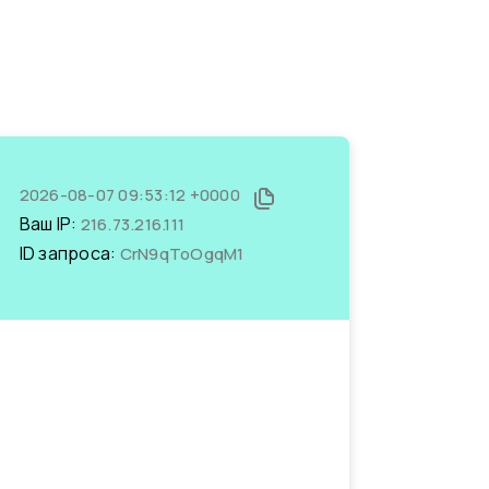
2026-08-07 09:53:12 +0000
Ваш IP:
216.73.216.111
ID запроса:
CrN9qToOgqM1