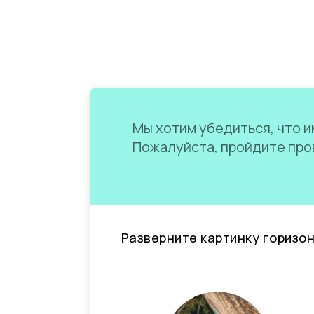
Мы хотим убедиться, что им
Пожалуйста, пройдите пров
Разверните картинку горизо