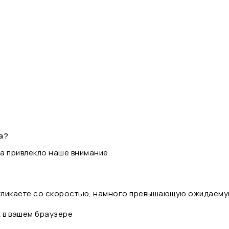
а?
а привлекло наше внимание.
 кликаете со скоростью, намного превышающую ожидаему
t в вашем браузере