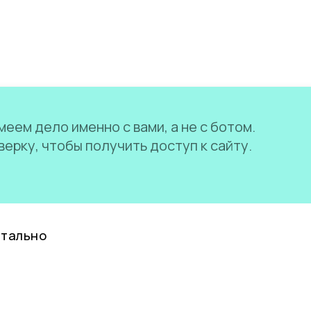
еем дело именно с вами, а не с ботом.
ерку, чтобы получить доступ к сайту.
нтально