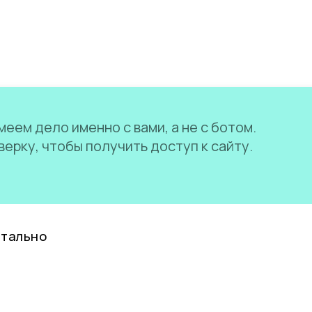
еем дело именно с вами, а не с ботом.
ерку, чтобы получить доступ к сайту.
нтально