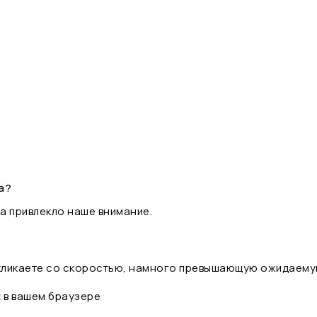
а?
а привлекло наше внимание.
 кликаете со скоростью, намного превышающую ожидаему
t в вашем браузере