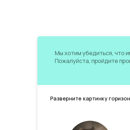
Мы хотим убедиться, что им
Пожалуйста, пройдите пров
Разверните картинку горизо