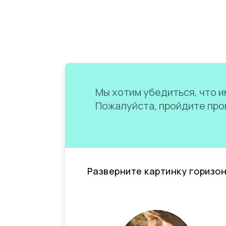
Мы хотим убедиться, что им
Пожалуйста, пройдите пров
Разверните картинку горизо