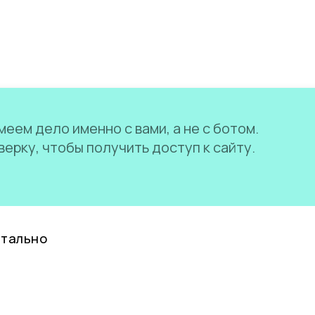
еем дело именно с вами, а не с ботом.
ерку, чтобы получить доступ к сайту.
нтально