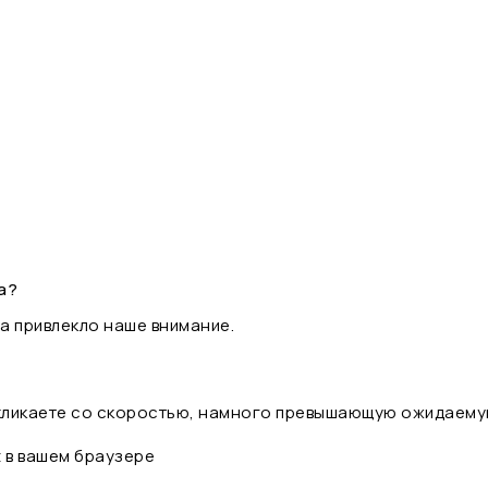
а?
а привлекло наше внимание.
 кликаете со скоростью, намного превышающую ожидаему
t в вашем браузере