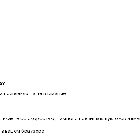
а?
а привлекло наше внимание.
 кликаете со скоростью, намного превышающую ожидаему
t в вашем браузере