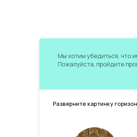
Мы хотим убедиться, что им
Пожалуйста, пройдите пров
Разверните картинку горизо