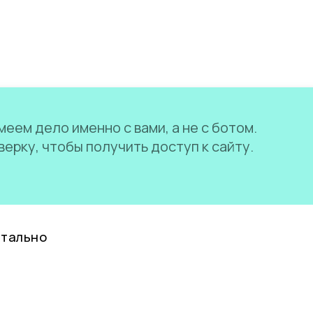
еем дело именно с вами, а не с ботом.
ерку, чтобы получить доступ к сайту.
нтально