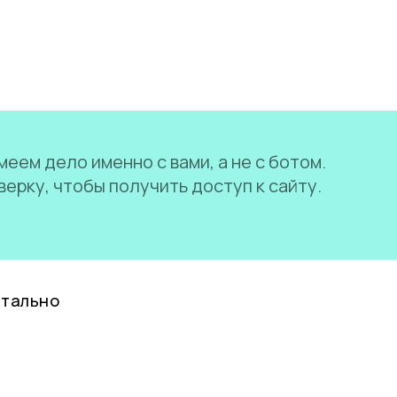
еем дело именно с вами, а не с ботом.
ерку, чтобы получить доступ к сайту.
нтально