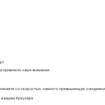
а?
а привлекло наше внимание.
 кликаете со скоростью, намного превышающую ожидаему
t в вашем браузере