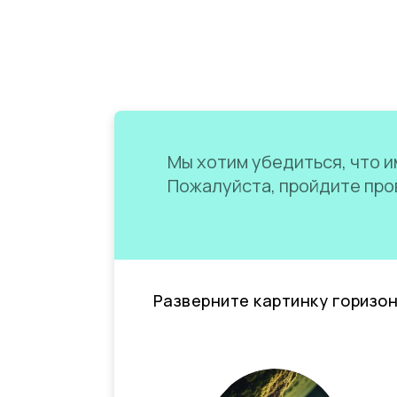
Мы хотим убедиться, что им
Пожалуйста, пройдите пров
Разверните картинку горизо