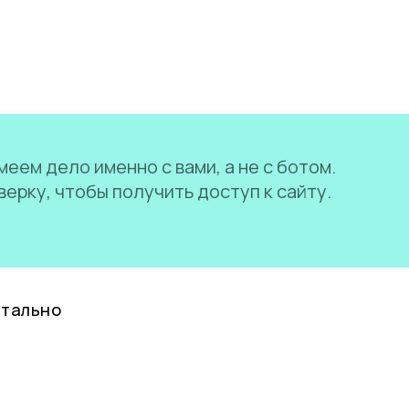
еем дело именно с вами, а не с ботом.
ерку, чтобы получить доступ к сайту.
нтально