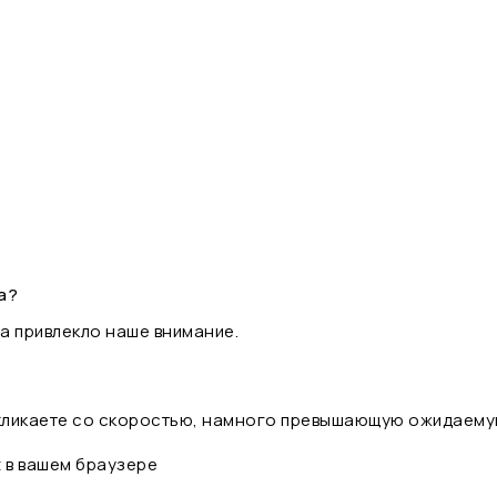
а?
а привлекло наше внимание.
 кликаете со скоростью, намного превышающую ожидаему
t в вашем браузере