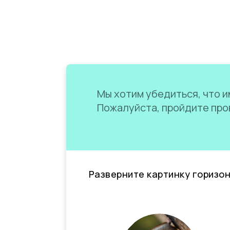
Мы хотим убедиться, что им
Пожалуйста, пройдите пров
Разверните картинку горизо