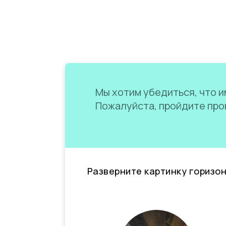
Мы хотим убедиться, что им
Пожалуйста, пройдите пров
Разверните картинку горизо