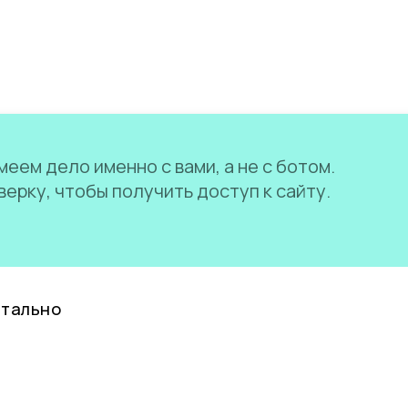
еем дело именно с вами, а не с ботом.
ерку, чтобы получить доступ к сайту.
нтально