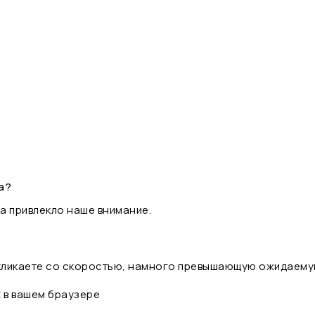
а?
а привлекло наше внимание.
 кликаете со скоростью, намного превышающую ожидаему
t в вашем браузере