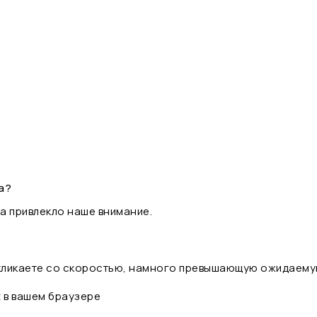
а?
а привлекло наше внимание.
 кликаете со скоростью, намного превышающую ожидаему
t в вашем браузере