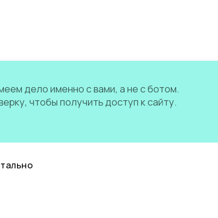
еем дело именно с вами, а не с ботом.
ерку, чтобы получить доступ к сайту.
нтально