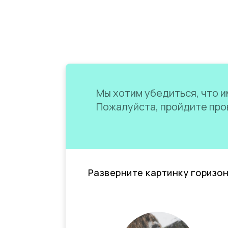
Мы хотим убедиться, что им
Пожалуйста, пройдите пров
Разверните картинку горизо