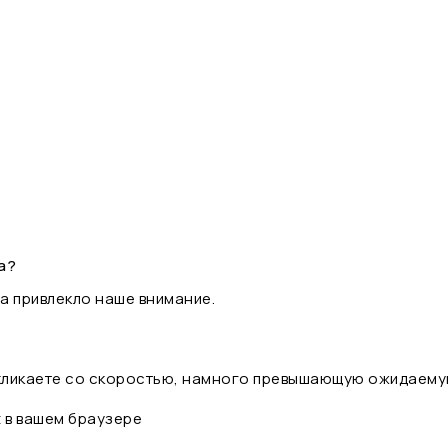
а?
а привлекло наше внимание.
 кликаете со скоростью, намного превышающую ожидаему
t в вашем браузере