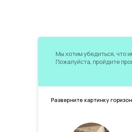
Мы хотим убедиться, что им
Пожалуйста, пройдите пров
Разверните картинку горизо