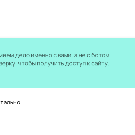
еем дело именно с вами, а не с ботом.
ерку, чтобы получить доступ к сайту.
нтально