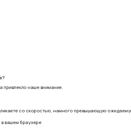
а?
а привлекло наше внимание.
 кликаете со скоростью, намного превышающую ожидаему
t в вашем браузере