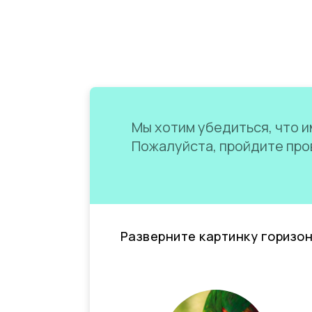
Мы хотим убедиться, что им
Пожалуйста, пройдите пров
Разверните картинку горизо