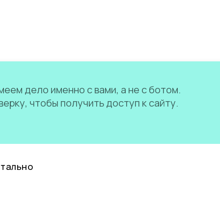
еем дело именно с вами, а не с ботом.
ерку, чтобы получить доступ к сайту.
нтально