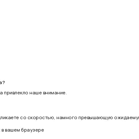
а?
а привлекло наше внимание.
 кликаете со скоростью, намного превышающую ожидаему
t в вашем браузере