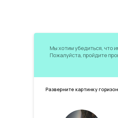
Мы хотим убедиться, что им
Пожалуйста, пройдите пров
Разверните картинку горизо