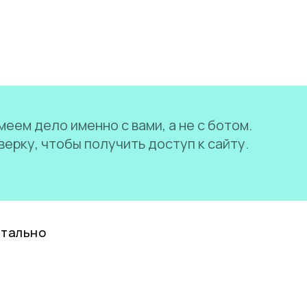
еем дело именно с вами, а не с ботом.
ерку, чтобы получить доступ к сайту.
нтально