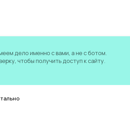
еем дело именно с вами, а не с ботом.
ерку, чтобы получить доступ к сайту.
нтально