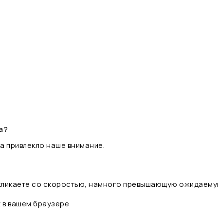
а?
а привлекло наше внимание.
 кликаете со скоростью, намного превышающую ожидаему
t в вашем браузере