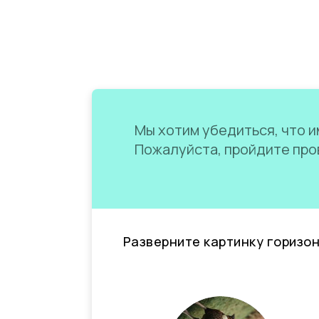
Мы хотим убедиться, что им
Пожалуйста, пройдите пров
Разверните картинку горизо