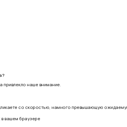
а?
а привлекло наше внимание.
 кликаете со скоростью, намного превышающую ожидаему
t в вашем браузере