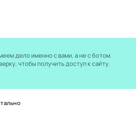
еем дело именно с вами, а не с ботом.
ерку, чтобы получить доступ к сайту.
нтально