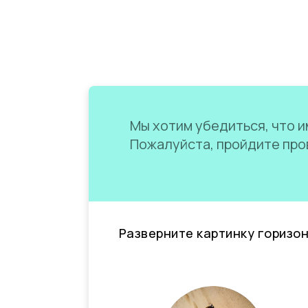
Мы хотим убедиться, что им
Пожалуйста, пройдите пров
Разверните картинку горизо