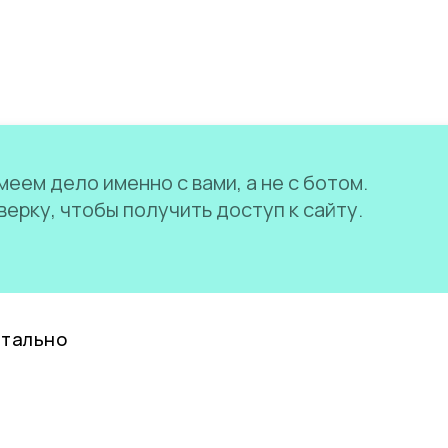
еем дело именно с вами, а не с ботом.
ерку, чтобы получить доступ к сайту.
нтально