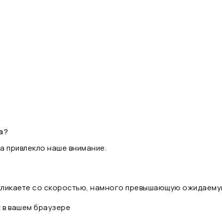
а?
а привлекло наше внимание.
 кликаете со скоростью, намного превышающую ожидаему
t в вашем браузере