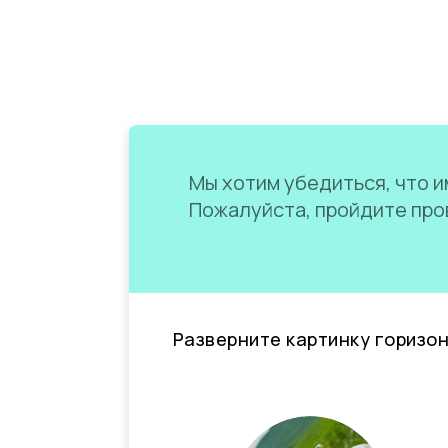
Мы хотим убедиться, что им
Пожалуйста, пройдите пров
Разверните картинку горизо