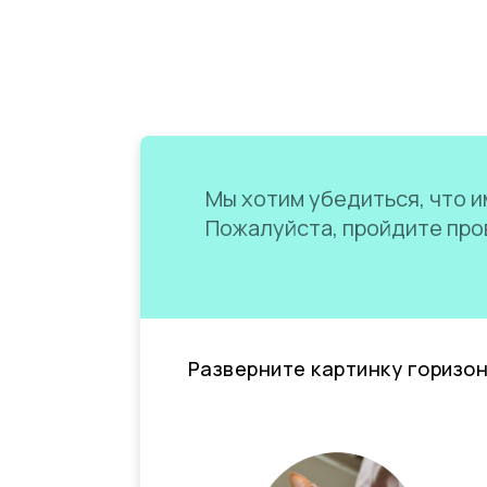
Мы хотим убедиться, что им
Пожалуйста, пройдите пров
Разверните картинку горизо