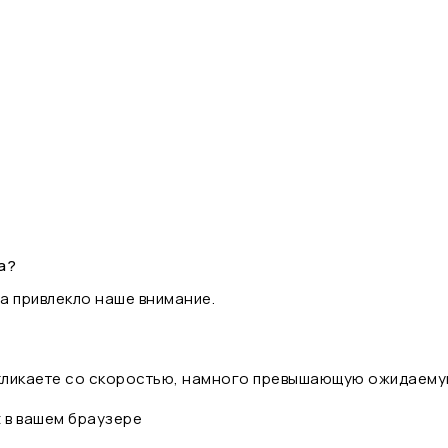
а?
а привлекло наше внимание.
 кликаете со скоростью, намного превышающую ожидаему
t в вашем браузере