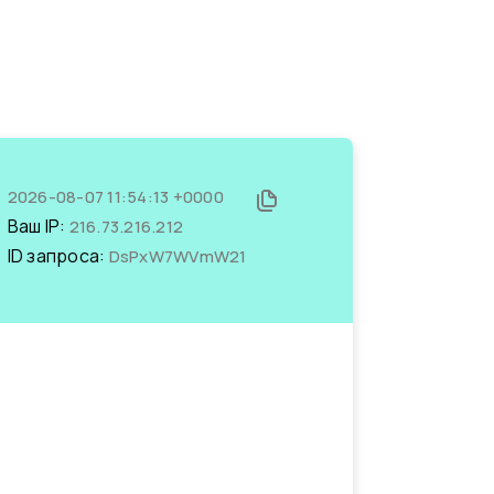
2026-08-07 11:54:13 +0000
Ваш IP:
216.73.216.212
ID запроса:
DsPxW7WVmW21