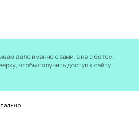
еем дело именно с вами, а не с ботом.
ерку, чтобы получить доступ к сайту.
нтально