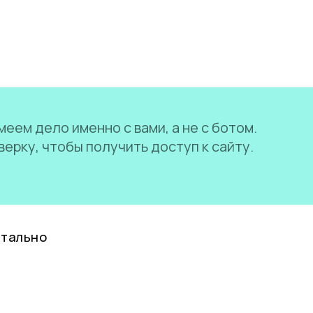
еем дело именно с вами, а не с ботом.
ерку, чтобы получить доступ к сайту.
нтально