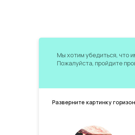
Мы хотим убедиться, что им
Пожалуйста, пройдите пров
Разверните картинку горизо