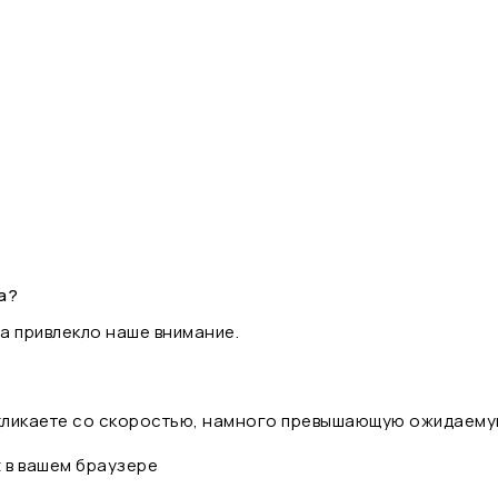
а?
а привлекло наше внимание.
 кликаете со скоростью, намного превышающую ожидаему
t в вашем браузере