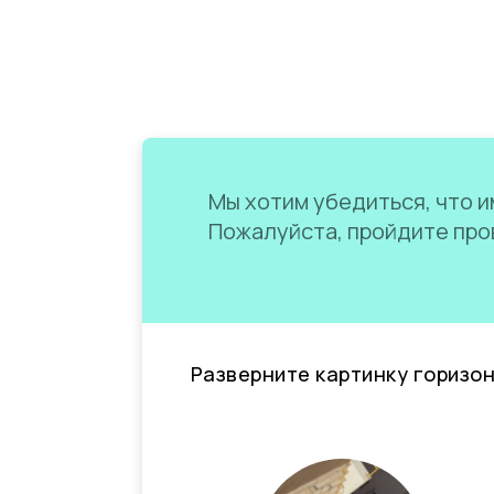
Мы хотим убедиться, что им
Пожалуйста, пройдите пров
Разверните картинку горизо