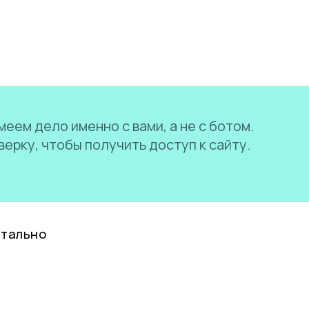
еем дело именно с вами, а не с ботом.
ерку, чтобы получить доступ к сайту.
нтально