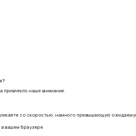
а?
а привлекло наше внимание.
 кликаете со скоростью, намного превышающую ожидаему
t в вашем браузере