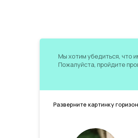
Мы хотим убедиться, что им
Пожалуйста, пройдите пров
Разверните картинку горизо