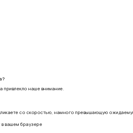
а?
а привлекло наше внимание.
 кликаете со скоростью, намного превышающую ожидаему
t в вашем браузере