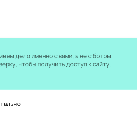
еем дело именно с вами, а не с ботом.
ерку, чтобы получить доступ к сайту.
нтально