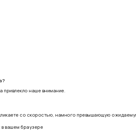
а?
а привлекло наше внимание.
 кликаете со скоростью, намного превышающую ожидаему
t в вашем браузере