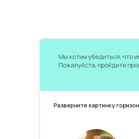
Мы хотим убедиться, что им
Пожалуйста, пройдите пров
Разверните картинку горизо