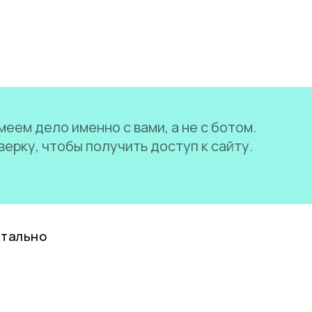
еем дело именно с вами, а не с ботом.
ерку, чтобы получить доступ к сайту.
нтально