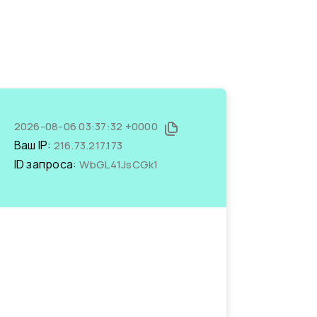
2026-08-06 03:37:32 +0000
Ваш IP:
216.73.217.173
ID запроса:
WbGL41JsCGk1