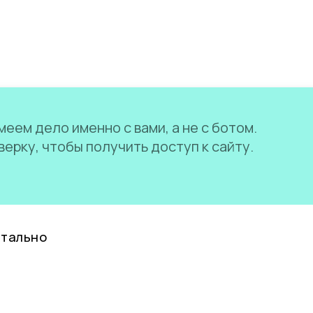
еем дело именно с вами, а не с ботом.
ерку, чтобы получить доступ к сайту.
нтально