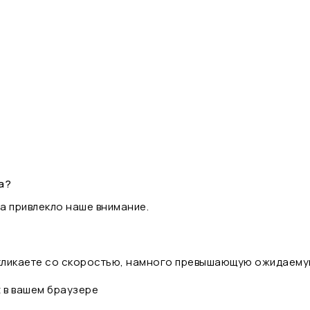
а?
а привлекло наше внимание.
 кликаете со скоростью, намного превышающую ожидаему
t в вашем браузере