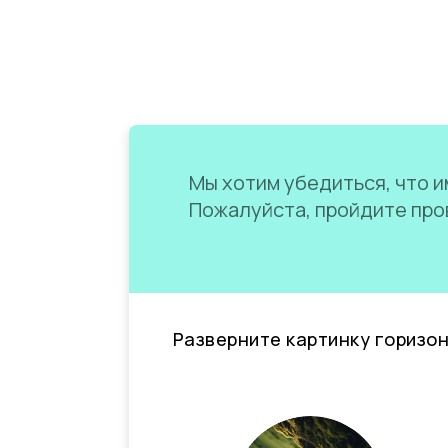
Мы хотим убедиться, что им
Пожалуйста, пройдите пров
Разверните картинку горизо