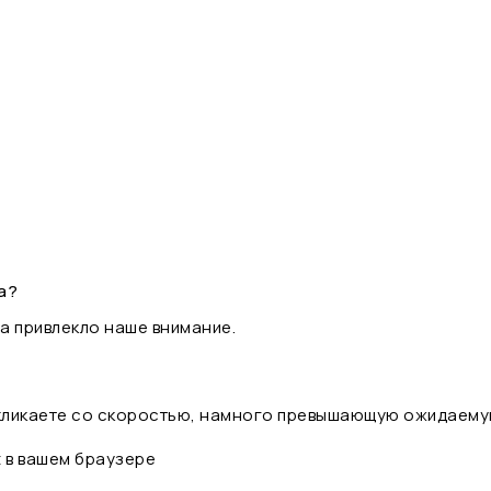
а?
а привлекло наше внимание.
 кликаете со скоростью, намного превышающую ожидаему
t в вашем браузере