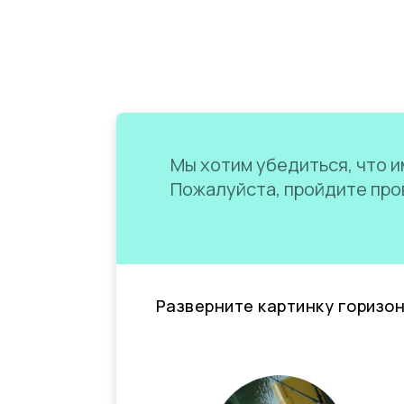
Мы хотим убедиться, что им
Пожалуйста, пройдите пров
Разверните картинку горизо