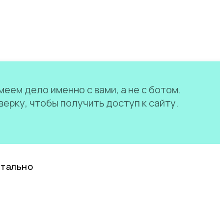
еем дело именно с вами, а не с ботом.
ерку, чтобы получить доступ к сайту.
нтально