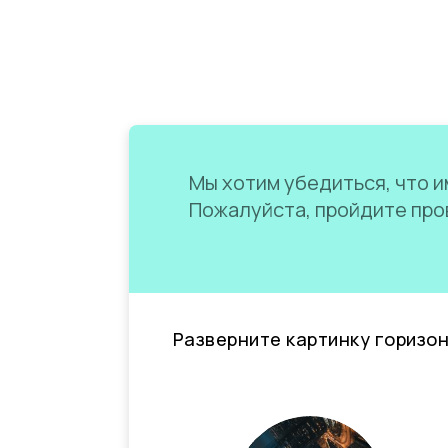
Мы хотим убедиться, что им
Пожалуйста, пройдите пров
Разверните картинку горизо