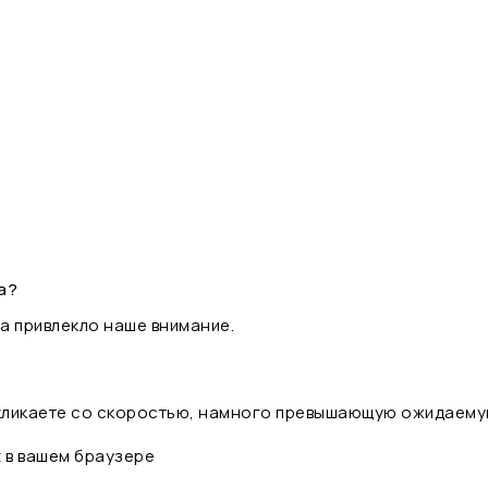
а?
а привлекло наше внимание.
 кликаете со скоростью, намного превышающую ожидаему
t в вашем браузере