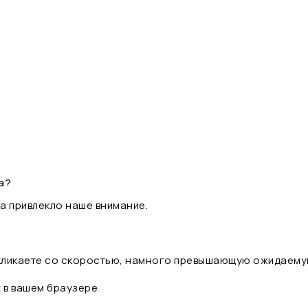
а?
а привлекло наше внимание.
 кликаете со скоростью, намного превышающую ожидаему
t в вашем браузере