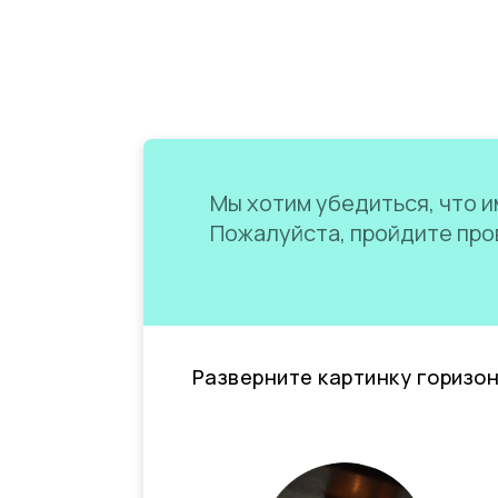
Мы хотим убедиться, что им
Пожалуйста, пройдите пров
Разверните картинку горизо