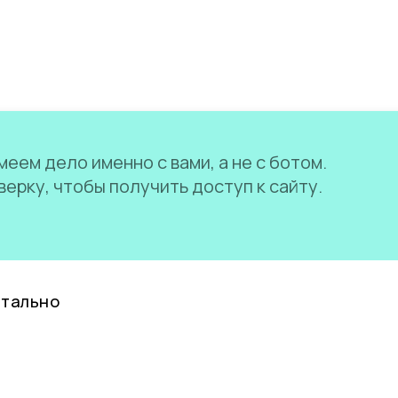
еем дело именно с вами, а не с ботом.
ерку, чтобы получить доступ к сайту.
нтально