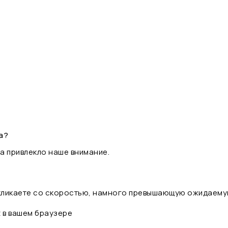
а?
а привлекло наше внимание.
 кликаете со скоростью, намного превышающую ожидаему
t в вашем браузере