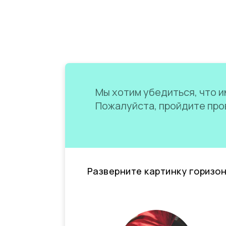
Мы хотим убедиться, что им
Пожалуйста, пройдите пров
Разверните картинку горизо