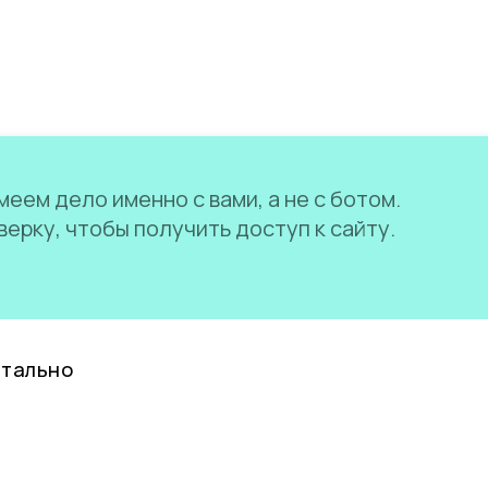
еем дело именно с вами, а не с ботом.
ерку, чтобы получить доступ к сайту.
нтально