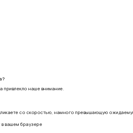
а?
а привлекло наше внимание.
 кликаете со скоростью, намного превышающую ожидаему
t в вашем браузере