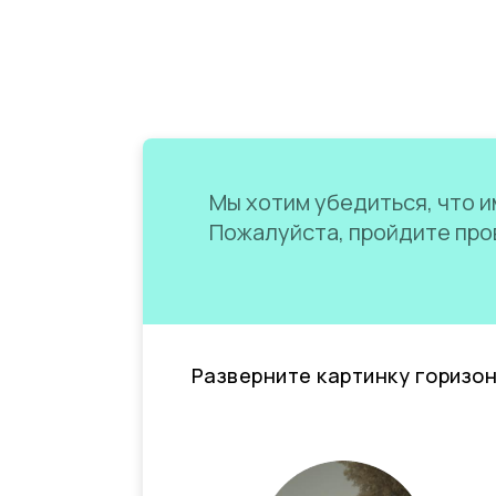
Мы хотим убедиться, что им
Пожалуйста, пройдите пров
Разверните картинку горизо