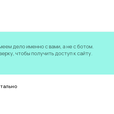
еем дело именно с вами, а не с ботом.
ерку, чтобы получить доступ к сайту.
нтально