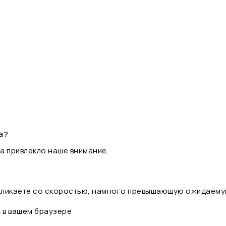
а?
а привлекло наше внимание.
 кликаете со скоростью, намного превышающую ожидаему
t в вашем браузере