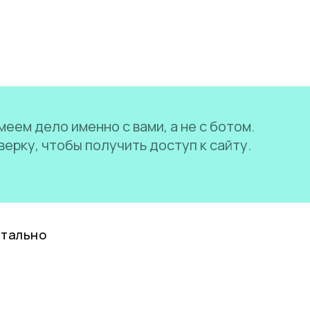
еем дело именно с вами, а не с ботом.
ерку, чтобы получить доступ к сайту.
нтально