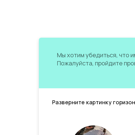
Мы хотим убедиться, что им
Пожалуйста, пройдите пров
Разверните картинку горизо