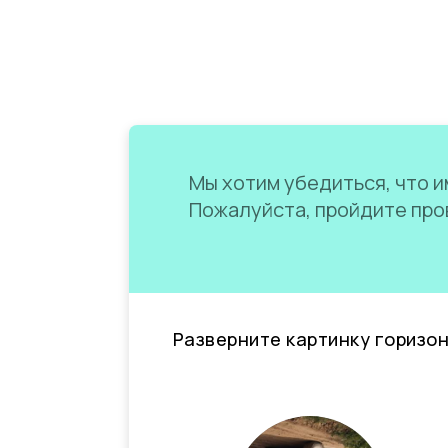
Мы хотим убедиться, что им
Пожалуйста, пройдите пров
Разверните картинку горизо