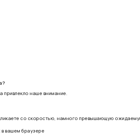
а?
а привлекло наше внимание.
 кликаете со скоростью, намного превышающую ожидаему
t в вашем браузере