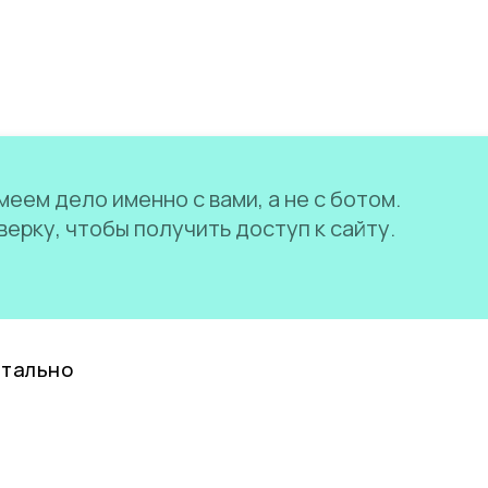
еем дело именно с вами, а не с ботом.
ерку, чтобы получить доступ к сайту.
нтально