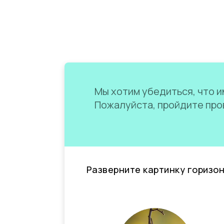
Мы хотим убедиться, что им
Пожалуйста, пройдите пров
Разверните картинку горизо