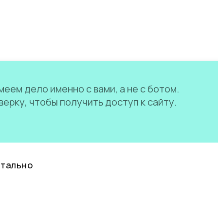
еем дело именно с вами, а не с ботом.
ерку, чтобы получить доступ к сайту.
нтально