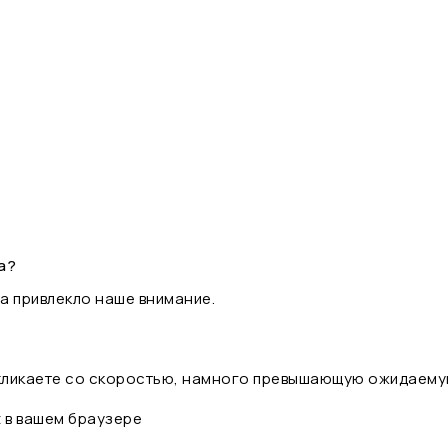
а?
а привлекло наше внимание.
 кликаете со скоростью, намного превышающую ожидаему
t в вашем браузере