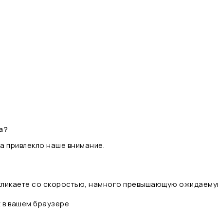
а?
а привлекло наше внимание.
 кликаете со скоростью, намного превышающую ожидаему
t в вашем браузере