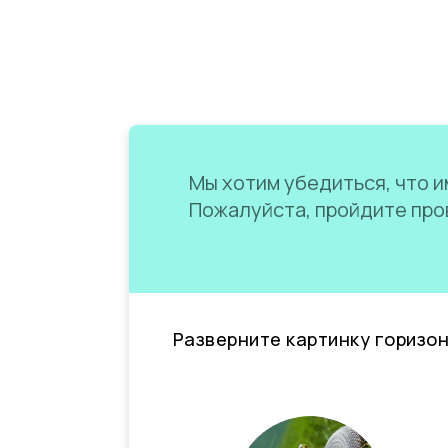
Мы хотим убедиться, что им
Пожалуйста, пройдите пров
Разверните картинку горизо