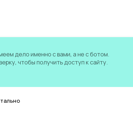
еем дело именно с вами, а не с ботом.
ерку, чтобы получить доступ к сайту.
нтально