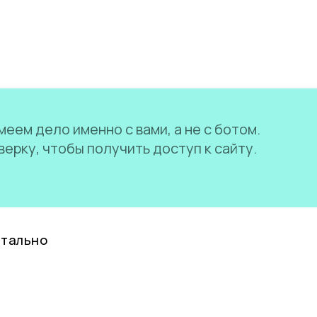
еем дело именно с вами, а не с ботом.
ерку, чтобы получить доступ к сайту.
нтально