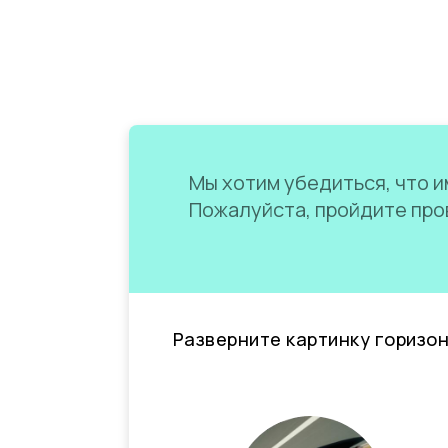
Мы хотим убедиться, что им
Пожалуйста, пройдите пров
Разверните картинку горизо