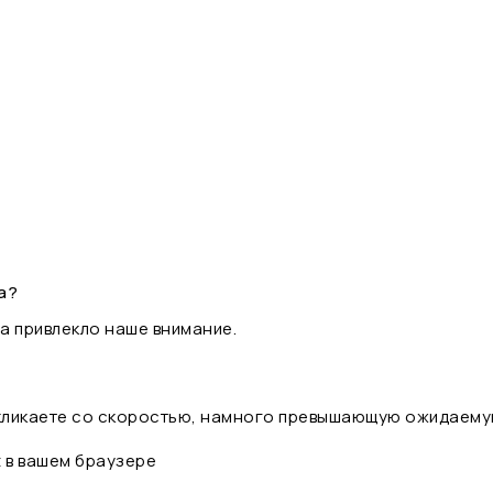
а?
а привлекло наше внимание.
 кликаете со скоростью, намного превышающую ожидаему
t в вашем браузере