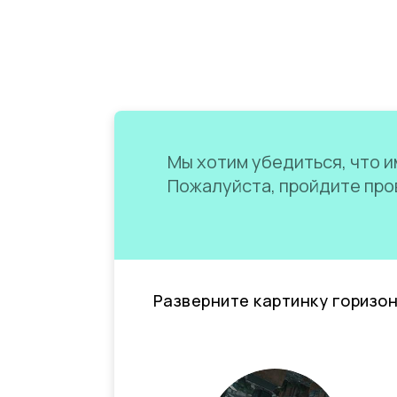
Мы хотим убедиться, что им
Пожалуйста, пройдите пров
Разверните картинку горизо