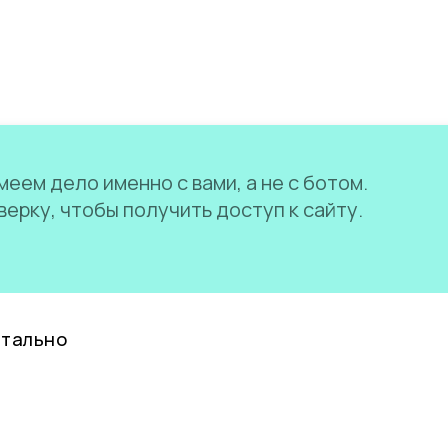
еем дело именно с вами, а не с ботом.
ерку, чтобы получить доступ к сайту.
нтально