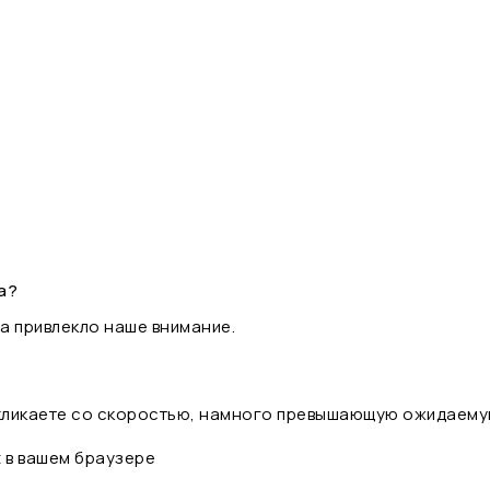
а?
а привлекло наше внимание.
 кликаете со скоростью, намного превышающую ожидаему
t в вашем браузере