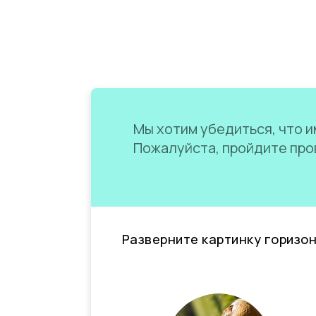
Мы хотим убедиться, что им
Пожалуйста, пройдите пров
Разверните картинку горизо