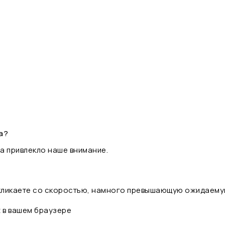
а?
а привлекло наше внимание.
 кликаете со скоростью, намного превышающую ожидаему
t в вашем браузере