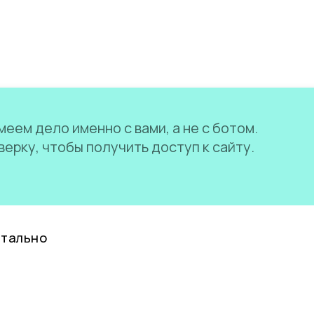
еем дело именно с вами, а не с ботом.
ерку, чтобы получить доступ к сайту.
нтально