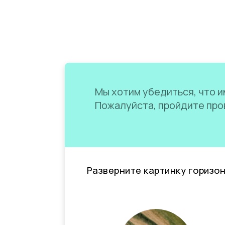
Мы хотим убедиться, что им
Пожалуйста, пройдите пров
Разверните картинку горизо