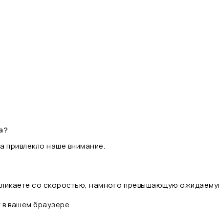
а?
а привлекло наше внимание.
 кликаете со скоростью, намного превышающую ожидаему
t в вашем браузере