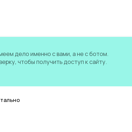
еем дело именно с вами, а не с ботом.
ерку, чтобы получить доступ к сайту.
нтально