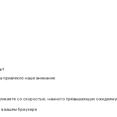
а?
а привлекло наше внимание.
 кликаете со скоростью, намного превышающую ожидаему
t в вашем браузере