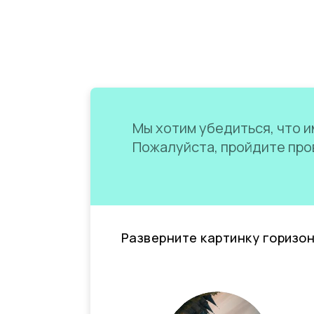
Мы хотим убедиться, что им
Пожалуйста, пройдите пров
Разверните картинку горизо