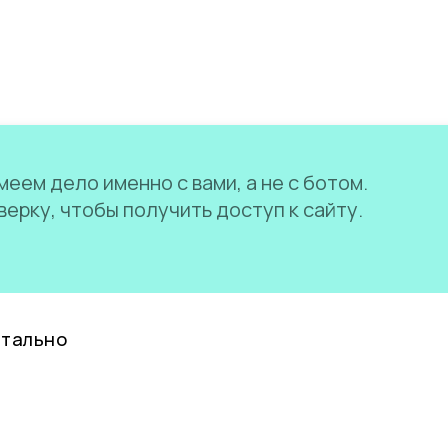
еем дело именно с вами, а не с ботом.
ерку, чтобы получить доступ к сайту.
нтально