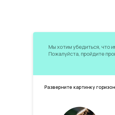
Мы хотим убедиться, что им
Пожалуйста, пройдите пров
Разверните картинку горизо