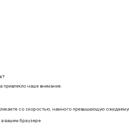
а?
а привлекло наше внимание.
 кликаете со скоростью, намного превышающую ожидаему
t в вашем браузере