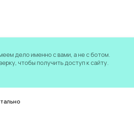
еем дело именно с вами, а не с ботом.
ерку, чтобы получить доступ к сайту.
нтально