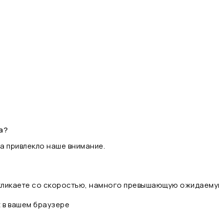
а?
а привлекло наше внимание.
 кликаете со скоростью, намного превышающую ожидаему
t в вашем браузере