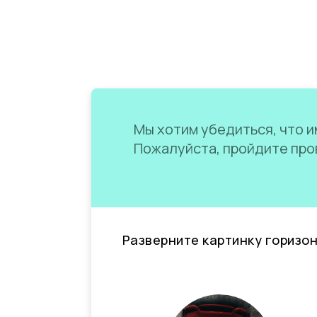
Мы хотим убедиться, что им
Пожалуйста, пройдите пров
Разверните картинку горизо