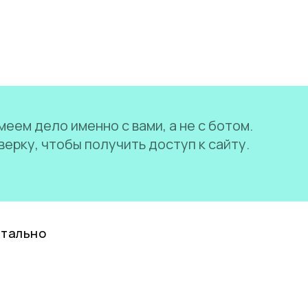
еем дело именно с вами, а не с ботом.
ерку, чтобы получить доступ к сайту.
нтально