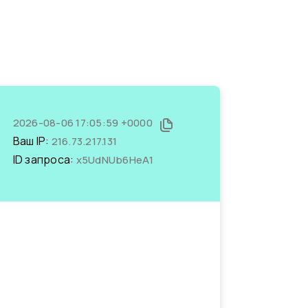
2026-08-06 17:05:59 +0000
Ваш IP:
216.73.217.131
ID запроса:
x5UdNUb6HeA1