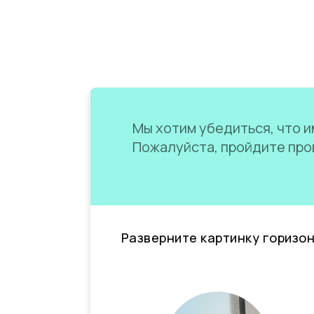
Мы хотим убедиться, что им
Пожалуйста, пройдите пров
Разверните картинку горизо