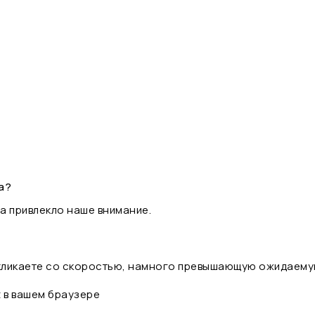
а?
а привлекло наше внимание.
 кликаете со скоростью, намного превышающую ожидаему
t в вашем браузере