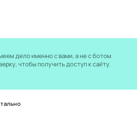
еем дело именно с вами, а не с ботом.
ерку, чтобы получить доступ к сайту.
нтально