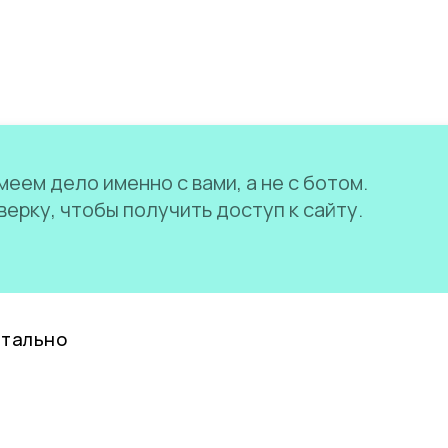
еем дело именно с вами, а не с ботом.
ерку, чтобы получить доступ к сайту.
нтально