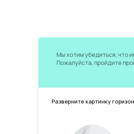
Мы хотим убедиться, что им
Пожалуйста, пройдите пров
Разверните картинку горизо