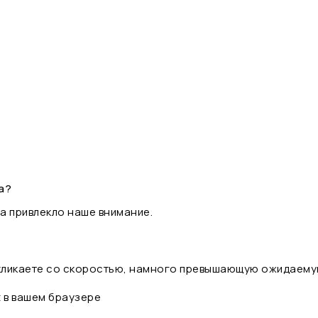
а?
а привлекло наше внимание.
 кликаете со скоростью, намного превышающую ожидаему
t в вашем браузере