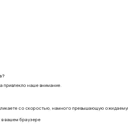
а?
а привлекло наше внимание.
 кликаете со скоростью, намного превышающую ожидаему
t в вашем браузере