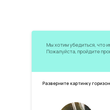
Мы хотим убедиться, что им
Пожалуйста, пройдите пров
Разверните картинку горизо