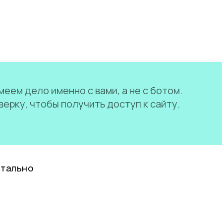
еем дело именно с вами, а не с ботом.
ерку, чтобы получить доступ к сайту.
нтально