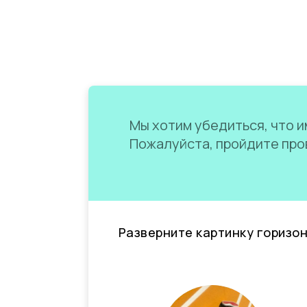
Мы хотим убедиться, что им
Пожалуйста, пройдите пров
Разверните картинку горизо