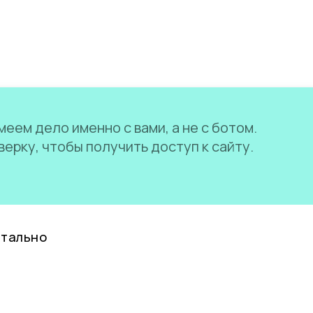
еем дело именно с вами, а не с ботом.
ерку, чтобы получить доступ к сайту.
нтально