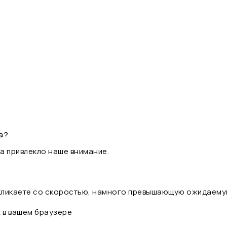
а?
а привлекло наше внимание.
 кликаете со скоростью, намного превышающую ожидаему
t в вашем браузере